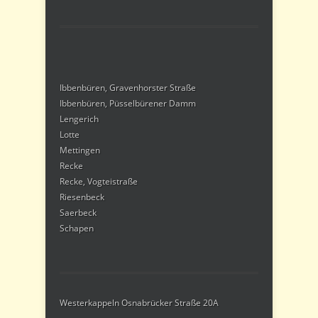
Ibbenbüren, Gravenhorster Straße
Ibbenbüren, Püsselbürener Damm
Lengerich
Lotte
Mettingen
Recke
Recke, Vogteistraße
Riesenbeck
Saerbeck
Schapen
Westerkappeln Osnabrücker Straße 20A