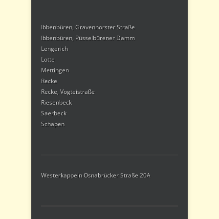
Ibbenbüren, Gravenhorster Straße
Ibbenbüren, Püsselbürener Damm
Lengerich
Lotte
Mettingen
Recke
Recke, Vogteistraße
Riesenbeck
Saerbeck
Schapen
Westerkappeln Osnabrücker Straße 20A