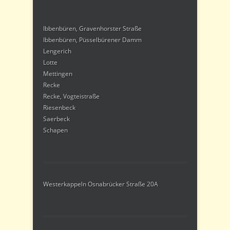
Ibbenbüren, Gravenhorster Straße
Ibbenbüren, Püsselbürener Damm
Lengerich
Lotte
Mettingen
Recke
Recke, Vogteistraße
Riesenbeck
Saerbeck
Schapen
Westerkappeln Osnabrücker Straße 20A