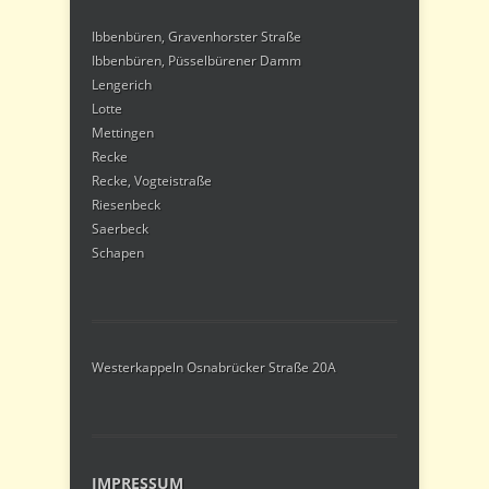
Ibbenbüren, Gravenhorster Straße
Ibbenbüren, Püsselbürener Damm
Lengerich
Lotte
Mettingen
Recke
Recke, Vogteistraße
Riesenbeck
Saerbeck
Schapen
Westerkappeln Osnabrücker Straße 20A
IMPRESSUM