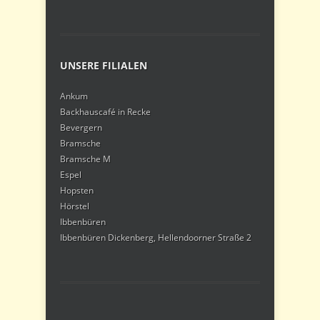
UNSERE FILIALEN
Ankum
Backhauscafé in Recke
Bevergern
Bramsche
Bramsche M
Espel
Hopsten
Hörstel
Ibbenbüren
Ibbenbüren Dickenberg, Hellendoorner Straße 2