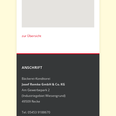
zur Übersicht
ANSCHRIFT
Bäckerei-Konditorei
Josef Remke GmbH & Co. KG
Am Gewerbepark 2
(Industriegebiet Wiesengrund)
49509 Recke
Tel. 05453 9188670