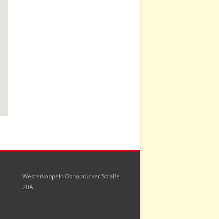
Westerkappeln Osnabrücker Straße
20A