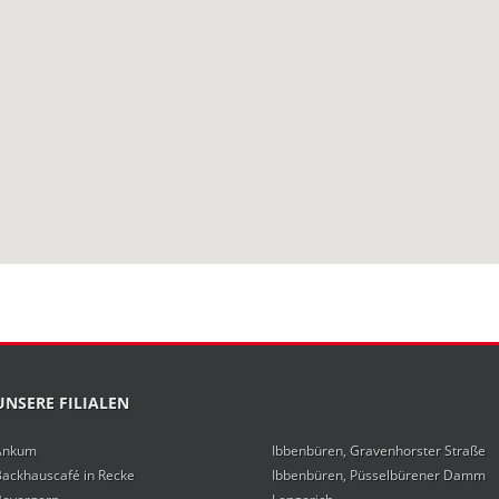
UNSERE FILIALEN
Ankum
Ibbenbüren, Gravenhorster Straße
Backhauscafé in Recke
Ibbenbüren, Püsselbürener Damm