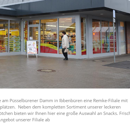
Sie am Püsselbürener Damm in Ibbenbüren eine Remke-Filiale mit
zplätzen. Neben dem kompletten Sortiment unserer leckeren
tchen bieten wir Ihnen hier eine große Auswahl an Snacks. Frisc
ngebot unserer Filiale ab