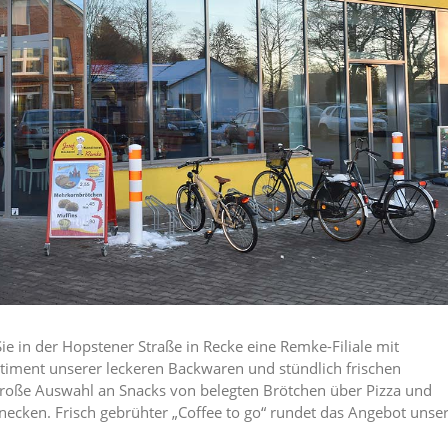
Sie in der Hopstener Straße in Recke eine Remke-Filiale mit
iment unserer leckeren Backwaren und stündlich frischen
 große Auswahl an Snacks von belegten Brötchen über Pizza und
necken. Frisch gebrühter „Coffee to go“ rundet das Angebot unse