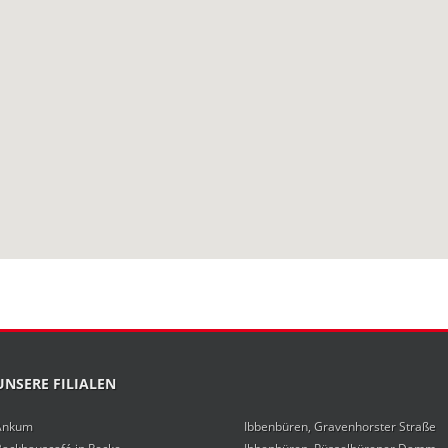
UNSERE FILIALEN
Ankum
Ibbenbüren, Gravenhorster Straße