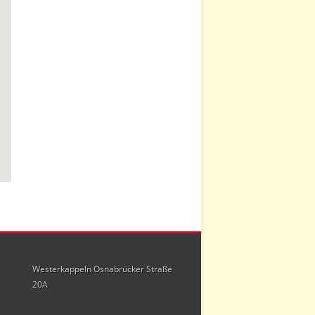
Westerkappeln Osnabrücker Straße
20A